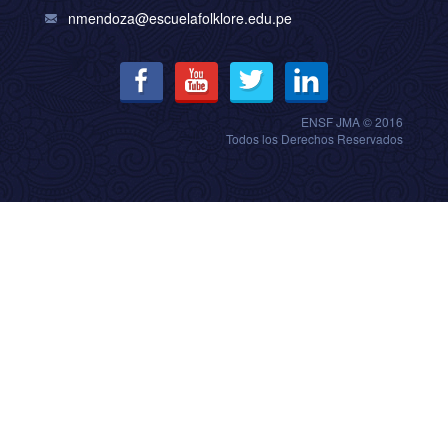
nmendoza@escuelafolklore.edu.pe
ENSF JMA © 2016
Todos los Derechos Reservados