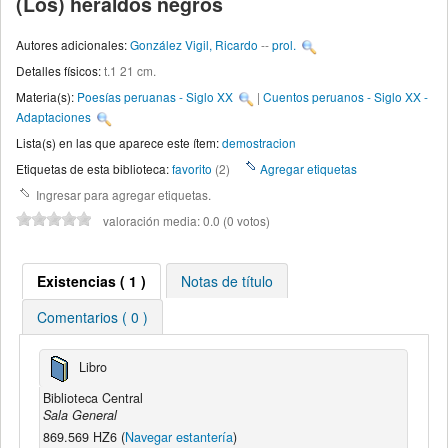
(Los) heraldos negros
Autores adicionales:
González Vigil, Ricardo
--
prol.
Detalles físicos:
t.1 21 cm.
Materia(s):
Poesías peruanas - Siglo XX
|
Cuentos peruanos - Siglo XX -
Adaptaciones
Lista(s) en las que aparece este ítem:
demostracion
Etiquetas de esta biblioteca:
favorito
(2)
Agregar etiquetas
Ingresar para agregar etiquetas.
valoración media: 0.0 (0 votos)
Existencias ( 1 )
Notas de título
Comentarios ( 0 )
Libro
Biblioteca Central
Sala General
869.569 HZ6 (
Navegar estantería
)