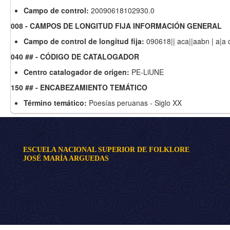
Campo de control:
20090618102930.0
008 - CAMPOS DE LONGITUD FIJA INFORMACIÓN GENERAL
Campo de control de longitud fija:
090618|| aca||aabn | a|a 
040 ## - CÓDIGO DE CATALOGADOR
Centro catalogador de origen:
PE-LiUNE
150 ## - ENCABEZAMIENTO TEMÁTICO
Término temático:
Poesías peruanas - Siglo XX
ESCUELA NACIONAL SUPERIOR DE FOLKLORE
JOSÉ MARÍA ARGUEDAS